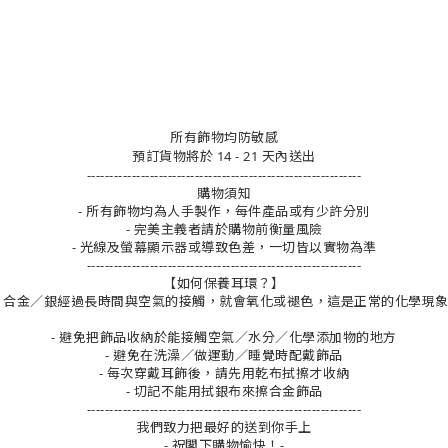
所有飾物均防敏感
預訂貨物將於 14 - 21 天內送出
-------------------------------------------------------------
購物須知
- 所有飾物均為人手製作，每件產品或有少許分別
- 完美主義者請於購物前衡量風險
- 光線及螢幕顯示器或導致色差，一切皆以實物為準
-------------------------------------------------------------
【如何保養耳環？】
合金／銀經過長時間與空氣的接觸，就會氧化或褪色，這是正常的化學現
- 避免把飾品收納於能接觸空氣／水分／化學添加物的地方
- 避免在洗澡／做運動／睡覺時配戴飾品
- 每次穿戴耳飾後，請先用乾布拭擦才收納
- 切記不能用拭銀布來擦合金飾品
-------------------------------------------------------------
我們致力把最好的送到你手上
- 祝閣下購物愉快！-