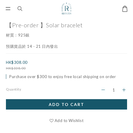
【Pre-order 】Solar bracelet
材質：925銀
預購貨品於 14 - 21 日內發出
HK$308.00
HK$338.00
Purchase over $300 to enjoy free local shipping on order
Quantity
ADD TO CART
Add to Wishlist