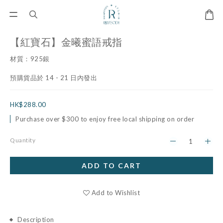
【紅寶石】金曦蜜語戒指
材質：925銀
預購貨品於 14 - 21 日內發出
HK$288.00
Purchase over $300 to enjoy free local shipping on order
Quantity
ADD TO CART
Add to Wishlist
Description