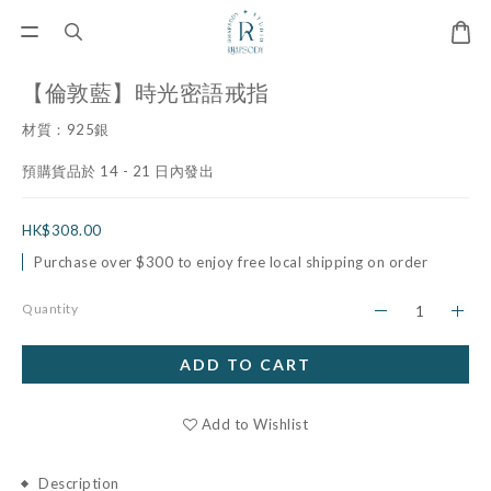
【倫敦藍】時光密語戒指
材質：925銀
預購貨品於 14 - 21 日內發出
HK$308.00
Purchase over $300 to enjoy free local shipping on order
Quantity
ADD TO CART
Add to Wishlist
Description