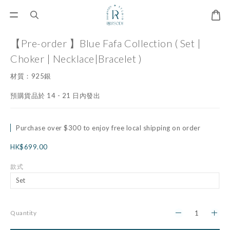
【Pre-order 】Blue Fafa Collection ( Set |
Choker | Necklace|Bracelet )
材質：925銀
預購貨品於 14 - 21 日內發出
Purchase over $300 to enjoy free local shipping on order
HK$699.00
款式
Quantity