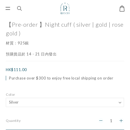
【Pre-order 】Night cuff ( silver | gold | rose
gold )
材質：925銀
預購貨品於 14 - 21 日內發出
HK$111.00
Purchase over $300 to enjoy free local shipping on order
Color
Quantity