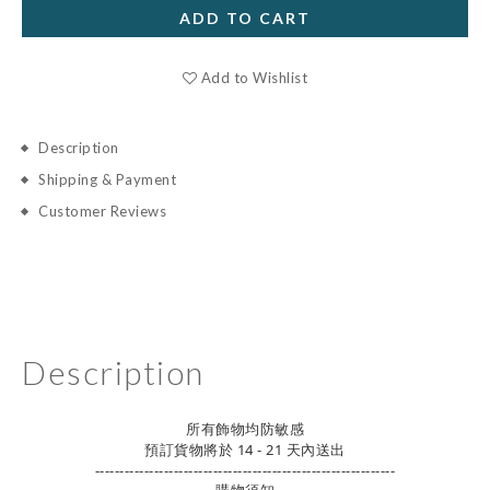
ADD TO CART
Add to Wishlist
Description
Shipping & Payment
Customer Reviews
Description
所有飾物均防敏感
預訂貨物將於 14 - 21 天內送出
-------------------------------------------------------------