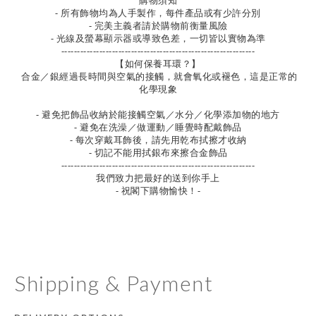
購物須知
- 所有飾物均為人手製作，每件產品或有少許分別
- 完美主義者請於購物前衡量風險
- 光線及螢幕顯示器或導致色差，一切皆以實物為準
-------------------------------------------------------------
【如何保養耳環？】
合金／銀經過長時間與空氣的接觸，就會氧化或褪色，這是正常的
化學現象
- 避免把飾品收納於能接觸空氣／水分／化學添加物的地方
- 避免在洗澡／做運動／睡覺時配戴飾品
- 每次穿戴耳飾後，請先用乾布拭擦才收納
- 切記不能用拭銀布來擦合金飾品
-------------------------------------------------------------
我們致力把最好的送到你手上
- 祝閣下購物愉快！-
Shipping & Payment