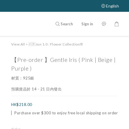
English
Search
Sign in
View All
>
🇰🇷Jun 1.0 : Flower Collection🌸
【Pre-order 】Gentle Iris ( Pink | Beige |
Purple )
材質：925銀
預購貨品於 14 - 21 日內發出
HK$218.00
Purchase over $300 to enjoy free local shipping on order