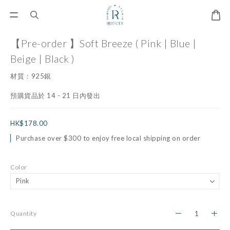
【Pre-order 】Soft Breeze ( Pink | Blue |
Beige | Black )
材質：925銀
預購貨品於 14 - 21 日內發出
HK$178.00
Purchase over $300 to enjoy free local shipping on order
Color
Quantity