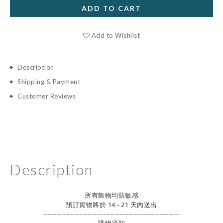
ADD TO CART
Add to Wishlist
Description
Shipping & Payment
Customer Reviews
Description
所有飾物均防敏感
預訂貨物將於 14 - 21 天內送出
-------------------------------------------------------------