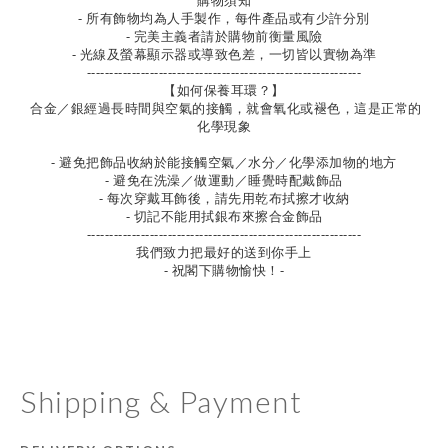
購物須知
- 所有飾物均為人手製作，每件產品或有少許分別
- 完美主義者請於購物前衡量風險
- 光線及螢幕顯示器或導致色差，一切皆以實物為準
-------------------------------------------------------------
【如何保養耳環？】
合金／銀經過長時間與空氣的接觸，就會氧化或褪色，這是正常的
化學現象
- 避免把飾品收納於能接觸空氣／水分／化學添加物的地方
- 避免在洗澡／做運動／睡覺時配戴飾品
- 每次穿戴耳飾後，請先用乾布拭擦才收納
- 切記不能用拭銀布來擦合金飾品
-------------------------------------------------------------
我們致力把最好的送到你手上
- 祝閣下購物愉快！-
Shipping & Payment